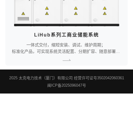
LiHub系列工商业储能系统
一体式交付，缩短安装、调试、维护周期；
标准化产品，可实现系统灵活配置、分期扩容、随意部署；
模块化设计，故障、火情分区隔离、电池并联容量损失为0；
采用“ALL IN ONE”一体化设计，单柜内集成锂电池、BMS、
PCS、EMS、消防、空调等；
内置削峰填谷、需量管理、需求响应、电力扩容、限电模式、
2025 太克电力技术（厦门）有限公司 经营许可证号3502042060361
应急备电等多种功能模式，满足多场景应用。
闽ICP备2025096047号