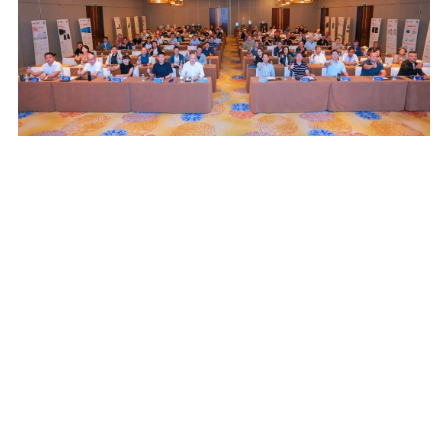
古都西安共话数字能源未来，U锂融合技术引领绿色变革
2025
昔日长安，丝路起点，灯火千年不夜天；今朝西
10-28
安，创新高地，绿色电能谱新篇。8月29日，由陕
西省土木建筑学会建筑弱电专业委员会、陕西慧
能信息工程有限公司、中航太克（厦门）电力技
术有限公司（以下简称“中航太克”）联合主办的
“新型数字电力能源技术创新研讨会”在西安喜来登
|<
<<
1
2
3
4
5
6
7
8
>>
大酒店成功召开。 本次会议以“U锂融合 节能之
>|
选”为主题，汇聚设计院、数据中心建设的领导专
家、弱电信息化集成商、工程总包、行业用户单
位等100多位与会嘉宾齐聚一堂，共同探讨数字电
力能源技术的最新发展与锂电池全场景应用，推