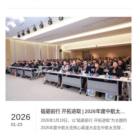
喜讯，顺利通过工业和信息化部下属权威检测机
构的严苛检验，涉及唯一化电子元器件均为第一
类。权威认证——树立国产化替代新标杆在电子
元器件国产化评审中，“一类企业电子元器件”指在
原材料、设计等全流程实现自主可控、性能达国
内领先或国际先进水平的认证产品。中航太克
AHA-G系列UPS全面采用此类元器件，践行了“全
自主、高可靠”的设计理念。赋能行业——筑牢电
网稳定运行坚实底座中航太克电力专用UPS大规
模应用于国家能...
砥砺前行 开拓进取 | 2026年度中航太克核心渠道大会圆满举办
2026
2026年1月18日，以“砥砺前行 开拓进取”为主题的
01-23
2026年度中航太克核心渠道大会在中航太克智能
工业园成功举办。 索克曼能源系统(厦门)有限公