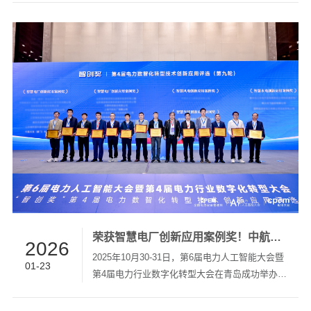
司董事长陈文全、SOCOMEC集团亚太区 CEO
O'NEIL DISSANAYAKE、SOCOMEC集团大中华
区总裁罗黎阳、索克曼能源系统(厦门)有限公司总
经理 YVAN FABRE RINGBORG、太克电力技术
(厦门)有限公司总经理张光华、索克曼能源系统
(厦门)有限公司副总经理孟超博士、太克电力技术
(厦门)有限公司总经理助理胡新怡等企业高层及
全...
荣获智慧电厂创新应用案例奖！中航太克以"锂电UPS融合方案"重塑AI+新型电力系统新格局！
2026
2025年10月30-31日，第6届电力人工智能大会暨
01-23
第4届电力行业数字化转型大会在青岛成功举办。
来自国家电网公司、南方电网公司、发电企业及
各省、电力科研机构等1500+代表，围绕电力数