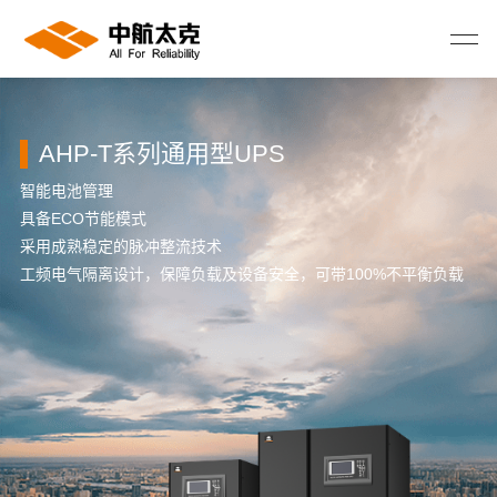
AHP-T系列通用型UPS
智能电池管理
智
具备
ECO节能模式
具
采用成熟稳定的脉冲整流技术
采
载
工频电气隔离设计，保障负载及设备安全，可带
100%不平衡负载
工