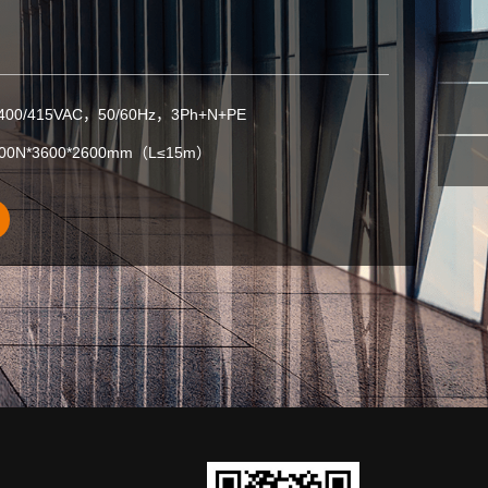
/400/415VAC，50/60Hz，3Ph+N+PE
600N*3600*2600mm（L≤15m）