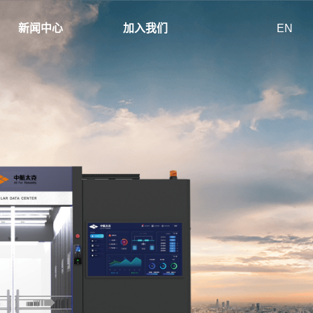
新闻中心
加入我们
EN
模
以模块为
模块化U
AES锂
冷池封闭