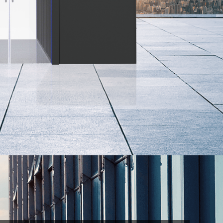
模块级监
机房工程
按需部署
平滑扩容