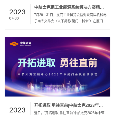
中航太克携工业能源系统解决方案精彩亮相厦门工博会！
2023
7月29—31日，厦门工业博览会暨海峡两岸机械电
07-30
子商品交易会（以下简称“厦门工博会”）在厦门国
际会展中心隆重召开。 厦门工博会是立足福建、
辐射两岸、面向全国的工业交流盛会和大型专业
展览平台，本届展会以“聚焦新工业，赋能促发展”
为主题，展览规模超7万平方米，吸引了海内外近
千家企业、约3000个品牌参展，汇聚了约180个
专业采购团组参观、采购。 ▲中航太克展位号：
A3馆 A3235 作为行业优秀的新型数字电力能源系
统解决方案专家，中航太克携AES系列UPS配套
锂电池系统、ADP系列绿色工业级UPS（...
开拓进取 勇往直前|中航太克2023年中营销中心闭门会暨团建活动圆满收官
2023
近日，“开拓进取 勇往直前”中航太克2023年中营