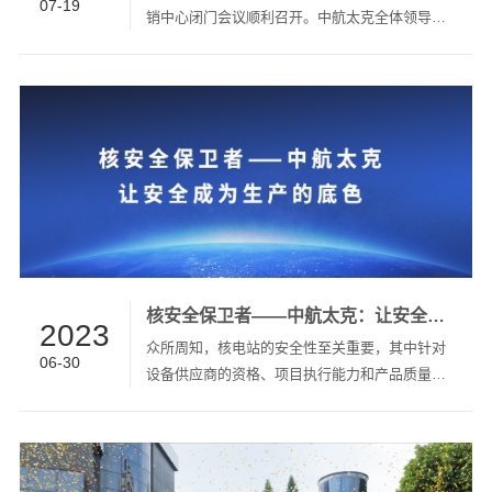
07-19
销中心闭门会议顺利召开。中航太克全体领导、
营销中心全体成员齐聚一堂，全面总结上半年营
销工作成果，谋篇布局下半年工作计划，进一步
明确公司发展的方向和目标。 ▲中航太克董事长
陈文全发表致辞 中航太克董事长陈文全为会议发
表致辞。他表示，2023年上半年，建筑面积近
48,000平方米的中航太克智能工业园开工奠基，
这对中航太克来说是具有里程碑意义的一年，公
司的发展离不开每一位中航太克人的辛勤耕耘。
在刚刚过去的2023年上半年，面对激烈竞争的市
场环境，中航太...
核安全保卫者——中航太克：让安全成为生产的底色
2023
众所周知，核电站的安全性至关重要，其中针对
06-30
设备供应商的资格、项目执行能力和产品质量等
方面要求极高，审核标准也极为严格。 中航太克
深耕电力能源领域20年，在核电领域取得了丰富
的成果和显著的成就，是国内仅有两家获得民用
核安全设备（1E级电源设备）设计和制造许可证