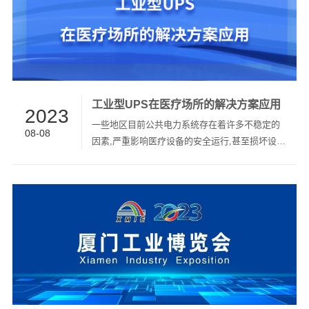
LiHub系列工商业储能系统、Harmony系列家用储
能系统、AES系列第二代UPS配套锂电池系统、
动态电压恢复器、绿色工业型电源及工业配套电
源等及储能系统解决方案精彩亮相！1、储能系统
产品...
工业型UPS在医疗场所的解决方案应用
2023
一些地区目前公共电力系统存在着许多不稳定的
08-08
因素,严重影响医疗设备的安全运行,甚至损坏设备
而造成严重的经济损失和人身安全事故。因此,工
业型UPS可与用户一起打造高端“量身定制”方案的
特点,已成为保护重要设备的关键。 随着医疗技术
的飞速发展,医疗设备正在不断更新,一些“高、
精、尖”设备越来越多地应用于临床。特别是一些
高新设备,它们都是按照国际标准电网环境指标设
计的,这些设备在标准电网范围内使用都能正常工
作,且故障少、寿命长。但一些地区目前公共电力
系统存在着许多不稳定的因素,严重影响医疗设备
的安...