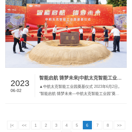
的UPS制造商之一。 ▲国家核安全局民用核安全
电源设备设计和制造许可证 公司参与核电行业多
项标准的起草修订，并取得多项专利与软件著作
权，与中核、中广核、国电投展开全面合作，为
核电站、核工厂及研究院提供了前沿的核电专用
电源解决方案，包括大亚湾、...
智能启航 铸梦未来|中航太克智能工业园开工奠基
2023
▲中航太克智能工业园奠基仪式 2023年6月2日，
06-02
“智能启航·铸梦未来—中航太克智能工业园”奠基
仪式隆重举行，厦门市海沧台商投资区党工委委
员、管委会副主任章春杰，新阳街道党工委书记
林顺植，海沧区发改局副局长吴芙蓉，海沧区工
信局企业服务中心主任周孝龙，海沧区建交局二
|<
<<
1
2
3
4
5
6
7
8
>>
级调研员李德，新阳街道党工委委员、办事处副