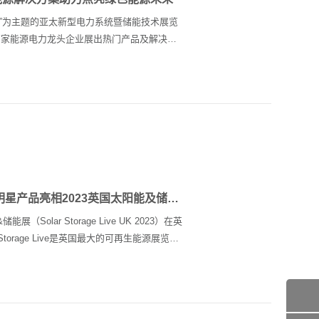
未来”为主题的亚太新型电力系统暨储能技术展览
百家能源电力龙头企业展出热门产品及解决方
究和应用。中航太克携新型数字电力能源系统
展览会，中航太克携锂电池系统、工业电源、
参与展会，吸引了众多地区领导、行业专家、
热闹非...
追光而行 扬帆出海 | 中航太克携明星产品亮相2023英国太阳能及储能展
Solar Storage Live UK 2023）在英
torage Live是英国最大的可再生能源展览
，产品应用为主题，向公众展示更绿色，更智
系统、LiHub系列工商业储能系统及整体解决方案
媒体和专家的高度关...