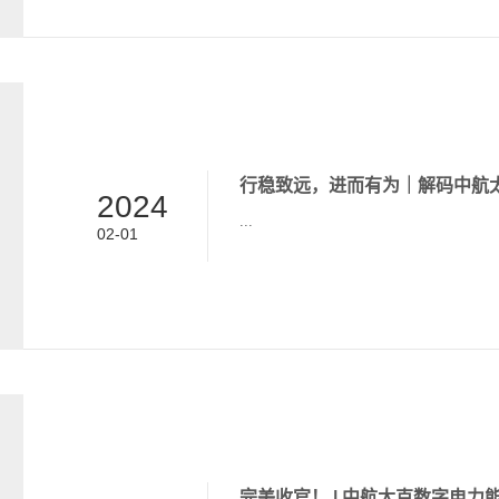
筑标准设计研究院数据中心工程部主任
席了本次大会。 开场致辞 稳中求进 固
了振奋人心的开场致辞。陈董...
行稳致远，进而有为｜解码中航太
2024
...
02-01
完美收官！ | 中航太克数字电