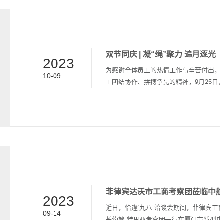
双节同庆 | 凝“绳”聚力 追月逐光
2023
为感谢全体员工的热情工作与辛苦付出
10-09
工团结协作、拼搏争先的精神，9月25
庆”的拔河比赛和中秋博饼活动。 心往一
眼前挥下一根绳，两支队一股劲，一条心
火力全开加油声、欢呼声、呐喊声如雷贯
定胜负 经过多轮用尽洪荒之力的较量 最终
蟾嫦娥舞玉桂千里一起共婵娟如...
菲律宾达沃市工商考察团莅临中
2023
近日，恰逢“九八”洽谈会期间，菲律宾
09-14
长约翰·特里亚考察团一行在厦门市新型