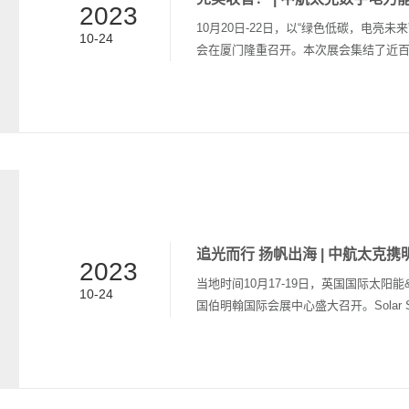
2023
10月20日-22日，以“绿色低碳，电亮
10-24
会在厦门隆重召开。本次展会集结了近
案，交流新技术、新业态、新模式的研
产品和解决方案重磅亮相。 聚焦新型数字电力能源，点亮绿色和谐未来立足创新驱
动，实现绿色发展。此次亚太电协大会
储能系统三大产品体系及整体解决方案
媒体和观众前来参观交流，现场人头攒动、
2023
当地时间10月17-19日，英国国际太阳能&储能展（
10-24
国伯明翰国际会展中心盛大召开。Solar S
会，此次展会以太阳能和储能技术创新
能，更实用的能源系统和前沿技术。 中航太克作为新型数字电力能源系统解决方案专
家，携Harmony Plus系列户用储能
亮相展会，受到了众多国家和地区集成商、