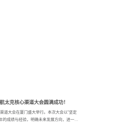
度中航太克核心渠道大会圆满成功！
克核心渠道大会在厦门盛大举行。本次大会以“坚定
一年的成绩与经验，明确未来发展方向，进一步
总工程师何春等公司领导、营销团队，中国建