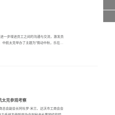
，进一步增进员工之间的沟通与交流，激发员
日，中航太克举办了主题为“情动中秋，乐在国
处想 劲往一处使 当哨声在耳畔响起当手臂在
怀着相同的目标朝着相反的方向力“拔”山河，
耳 淘汰赛采取三局两胜制 终极PK采取一局
“齐心协力队”摘冠！ 月下折桂 情满中秋 月
航太克参观考察
工商总会副会长阿杜罗·米兰、达沃市工商会会
电力系统及输配电协会副秘书长黄团结的陪同