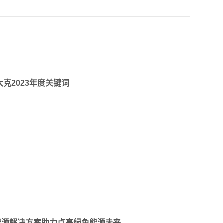
吴晓晖，中航太克核心渠道合作伙伴等共同出
本拓新 大会伊始，中航太克董事长陈文全发表
克2023年度关键词
力能源解决方案助力点亮绿色能源未来