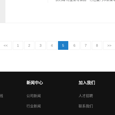
下莅临中航太克参观考察，中航太克国
首先，考察团一行参观了中航太克生产
理的详细介绍下，考察团深入了解了中
务以及在项目上取得的成效，特别是对
得的突破性业绩给予了高度肯定与赞赏。经
<<
1
2
3
4
5
6
7
8
>>
新闻中心
加入我们
线
公司新闻
人才招聘
行业新闻
联系我们